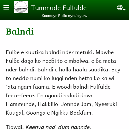
Skip to main content
Tummude Fulfulde
Se
Koomoye Pullo nyeɗa yara
Balndi
Fulɓe e kuutira balndi nder metuki. Mawɓe
Fulɓe daga ko neeɓi to e mbolwa, e ɓe meta
nder balndi. Balndi e holla haala suuɗika. Sey
to neɗɗo numi ko luggi nden hetta ko ka wi
ˈata ngam faama. E woodi balndi Fulfulde
feere-feere. En ngoodi balndi dow:
Hammunde, Hakkiilo, Jonnde Jam, Nyeeruki
Kuugal, Goonga e Ngikku Boɗɗum.
Ɗowdi:
Keenya naaˈ ɗum hannde.