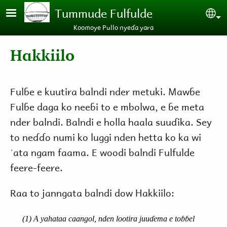
Skip to main content
Tummude Fulfulde
Se
Koomoye Pullo nyeɗa yara
Hakkiilo
Fulɓe e kuutira balndi nder metuki. Mawɓe
Fulɓe daga ko neeɓi to e mbolwa, e ɓe meta
nder balndi. Balndi e holla haala suuɗika. Sey
to neɗɗo numi ko luggi nden hetta ko ka wi
ˈata ngam faama. E woodi balndi Fulfulde
feere-feere.
Raa to janngata balndi dow Hakkiilo:
(1) A yahataa caangol, nden lootira juuɗema e toɓɓel