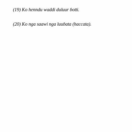
(19) Ko henndu waddi duluur ɓotti.
(20) Ko nga saawi nga luuɓata (haccata).