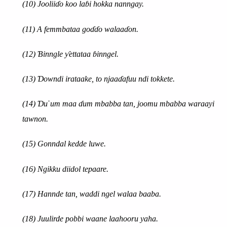
(10)
Jooliiɗo koo laɓi hokka nanngay.
(11) A femmbataa goɗɗo walaaɗon.
(12) Ɓinngle ƴettataa ɓinngel.
(13) Ɗowndi irataake, to njaaɗafuu ndi tokkete.
(14) Ɗuˈum maa ɗum mbabba tan, joomu mbabba waraayi
tawnon.
(15) Gonndal kedde luwe.
(16) Ngikku diidol tepaare.
(17) Hannde tan, waddi ngel walaa baaba.
(18) Juulirde pobbi waane laahooru yaha.