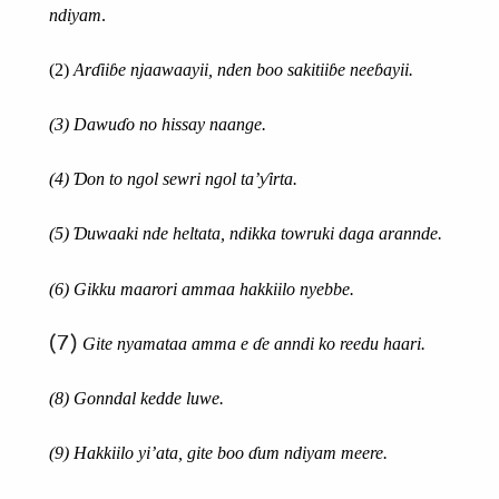
ndiyam
.
(2)
Arɗiiɓe njaawa
a
yii, nden boo s
a
kitiiɓe neeɓayii.
(3) Dawuɗo no hissay naange.
(4) Ɗon to ngol sewri ngol ta’ƴirta.
(5)
Ɗuwaaki nde heltata,
ndikka
towruki daga arannde.
(6)
Gikku maarori amma
a
hakkiilo nyebbe.
(7)
Gite nyamataa amma e ɗe anndi ko reedu haari.
(8)
Gonndal kedde luwe.
(9)
Hakkiilo yi’ata, gite boo ɗum ndiyam me
e
re.