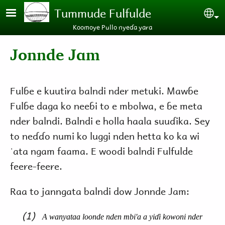
Skip to main content
Tummude Fulfulde
Se
Koomoye Pullo nyeɗa yara
Jonnde Jam
Fulɓe e kuutira balndi nder metuki. Mawɓe
Fulɓe daga ko neeɓi to e mbolwa, e ɓe meta
nder balndi. Balndi e holla haala suuɗika. Sey
to neɗɗo numi ko luggi nden hetta ko ka wi
ˈata ngam faama. E woodi balndi Fulfulde
feere-feere.
Raa to janngata balndi dow Jonnde Jam:
(1)
A wanyataa loonde nden mbi'a a yiɗi kowoni nder