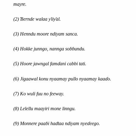
mayre.
(2) Ɓernde walaa ƴiiƴal.
(3) Henndu moore ndiyam sanca.
(4) Hokke junngo, nannga soɓɓundu.
(5) Hoore jawngal famɗani cabbi tati.
(6) Jigaawal konu nyaamay pullo nyaamay kaaɗo.
(7) Ko wuli fuu no feeway.
(8) Lelellu ma
a
yiri mone linngu.
(9) Monnere paaɓi haɗtaa ndiyam nyeɗeego.