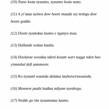
(10)
Nano loota nyaamo, nyaamo loota nano.
(11) A yi’ataa nyiiwa dow hoore maaɗa sey tenngu dow
hoore goɗɗo.
(12) Doole nyam
daa
luumo
e
nga
nyo maa.
(13) Hallunde walaa baaba.
(14)
Hoolar
a
e wo
o
ɗaa ndeni kosam wari nagge nden
boo
ƴommbal defi sammeere.
(15) Ko nyaami waandu ɗalataa laahoru/rawaandu.
(16)
Monnere paaɓi haɗtaa ndiyam nyeɗeego.
(17)
Neɗɗo go’oto ny
a
amata
a
luumo.